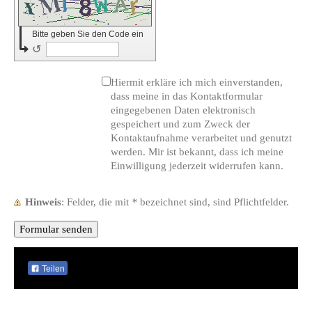
Bitte geben Sie den Code ein
↺
Hiermit erkläre ich mich einverstanden,
dass meine in das Kontaktformular
eingegebenen Daten elektronisch
gespeichert und zum Zweck der
Kontaktaufnahme verarbeitet und genutzt
werden. Mir ist bekannt, dass ich meine
Einwilligung jederzeit widerrufen kann.
Hinweis
: Felder, die mit
*
bezeichnet sind, sind Pflichtfelder.
Teilen